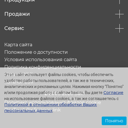
Продажи
Сервис
Карта сайта
Положение о доступности
Условия использования сайта
Политика конфиденциальности
Каталог XML
Этот сайт использует файлы cookies, чтобы обеспечить
удобство работы пользователей, а так же в технических,
Каталог CSV
аналитических и рекламных целях. Нажимая кнопку "Понятно"
Согласие
и/или продолжая работу с сайтом baxi.ru, Вы даете
© 2005-2026 Baxi
на использование файлов cookies, а так же соглашаетесь с
Политика использования файлов cookie
Политикой в отношении обработки Ваших
OneTrust Preference link
персональных данных
.
Понятно