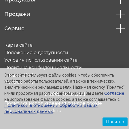
Продажи
Сервис
Карта сайта
Положение о доступности
Условия использования сайта
Политика конфиденциальности
Каталог XML
Этот сайт использует файлы cookies, чтобы обеспечить
удобство работы пользователей, а так же в технических,
Каталог CSV
аналитических и рекламных целях. Нажимая кнопку "Понятно"
Согласие
и/или продолжая работу с сайтом baxi.ru, Вы даете
© 2005-2026 Baxi
на использование файлов cookies, а так же соглашаетесь с
Политика использования файлов cookie
Политикой в отношении обработки Ваших
OneTrust Preference link
персональных данных
.
Понятно