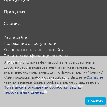
Продажи
Сервис
Карта сайта
Положение о доступности
Условия использования сайта
Политика конфиденциальности
Каталог XML
Этот сайт использует файлы cookies, чтобы обеспечить
удобство работы пользователей, а так же в технических,
Каталог CSV
аналитических и рекламных целях. Нажимая кнопку "Понятно"
Согласие
и/или продолжая работу с сайтом baxi.ru, Вы даете
© 2005-2026 Baxi
на использование файлов cookies, а так же соглашаетесь с
Политика использования файлов cookie
Политикой в отношении обработки Ваших
OneTrust Preference link
персональных данных
.
Понятно