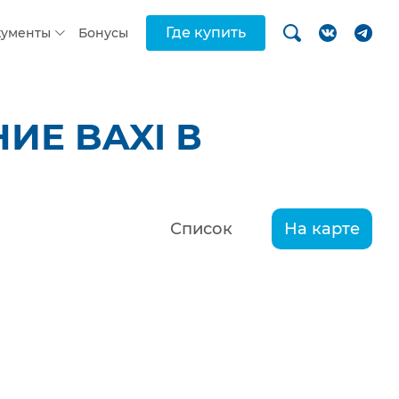
Где купить
кументы
Бонусы
ИЕ BAXI В
Список
На карте