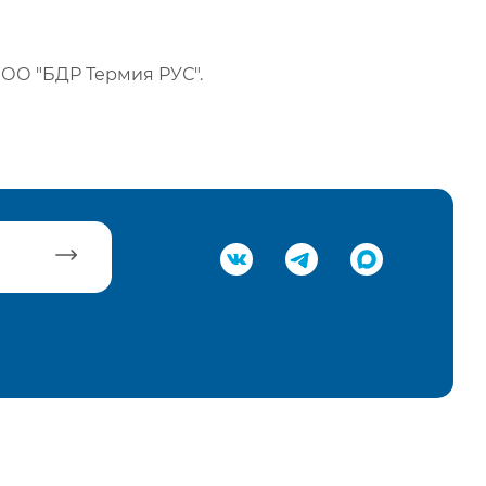
ОО "БДР Термия РУС".