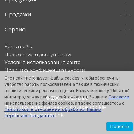
Продажи
Сервис
Карта сайта
Положение о доступности
Условия использования сайта
Политика конфиденциальности
Каталог XML
Этот сайт использует файлы cookies, чтобы обеспечить
удобство работы пользователей, а так же в технических,
Каталог CSV
аналитических и рекламных целях. Нажимая кнопку "Понятно"
Согласие
и/или продолжая работу с сайтом baxi.ru, Вы даете
© 2005-2026 Baxi
на использование файлов cookies, а так же соглашаетесь с
Политика использования файлов cookie
Политикой в отношении обработки Ваших
OneTrust Preference link
персональных данных
.
Понятно