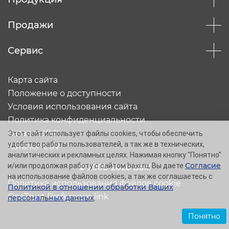
Продажи
Сервис
Карта сайта
Положение о доступности
Условия использования сайта
Политика конфиденциальности
Каталог XML
Этот сайт использует файлы cookies, чтобы обеспечить
удобство работы пользователей, а так же в технических,
Каталог CSV
аналитических и рекламных целях. Нажимая кнопку "Понятно"
Согласие
и/или продолжая работу с сайтом baxi.ru, Вы даете
© 2005-2026 Baxi
на использование файлов cookies, а так же соглашаетесь с
Политика использования файлов cookie
Политикой в отношении обработки Ваших
OneTrust Preference link
персональных данных
.
Понятно