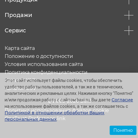
Продажи
Сервис
Карта сайта
Положение о доступности
Условия использования сайта
Политика конфиденциальности
Каталог XML
Этот сайт использует файлы cookies, чтобы обеспечить
удобство работы пользователей, а так же в технических,
Каталог CSV
аналитических и рекламных целях. Нажимая кнопку "Понятно"
Согласие
и/или продолжая работу с сайтом baxi.ru, Вы даете
© 2005-2026 Baxi
на использование файлов cookies, а так же соглашаетесь с
Политика использования файлов cookie
Политикой в отношении обработки Ваших
OneTrust Preference link
персональных данных
.
Понятно