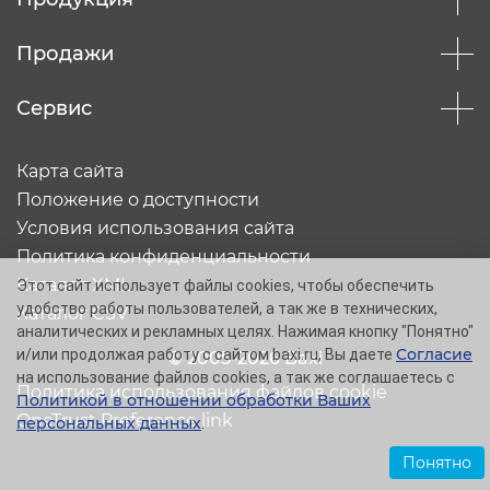
Продажи
Сервис
Карта сайта
Положение о доступности
Условия использования сайта
Политика конфиденциальности
Каталог XML
Этот сайт использует файлы cookies, чтобы обеспечить
удобство работы пользователей, а так же в технических,
Каталог CSV
аналитических и рекламных целях. Нажимая кнопку "Понятно"
Согласие
и/или продолжая работу с сайтом baxi.ru, Вы даете
© 2005-2026 Baxi
на использование файлов cookies, а так же соглашаетесь с
Политика использования файлов cookie
Политикой в отношении обработки Ваших
OneTrust Preference link
персональных данных
.
Понятно