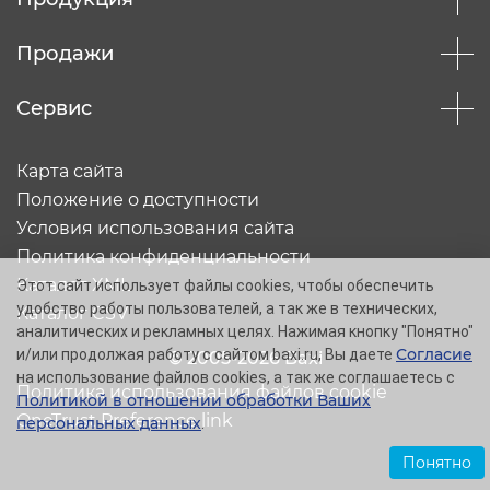
Продажи
Сервис
Карта сайта
Положение о доступности
Условия использования сайта
Политика конфиденциальности
Каталог XML
Этот сайт использует файлы cookies, чтобы обеспечить
удобство работы пользователей, а так же в технических,
Каталог CSV
аналитических и рекламных целях. Нажимая кнопку "Понятно"
Согласие
и/или продолжая работу с сайтом baxi.ru, Вы даете
© 2005-2026 Baxi
на использование файлов cookies, а так же соглашаетесь с
Политика использования файлов cookie
Политикой в отношении обработки Ваших
OneTrust Preference link
персональных данных
.
Понятно