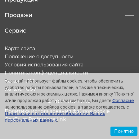
Продажи
Сервис
Карта сайта
Положение о доступности
Условия использования сайта
Политика конфиденциальности
Каталог XML
Этот сайт использует файлы cookies, чтобы обеспечить
удобство работы пользователей, а так же в технических,
Каталог CSV
аналитических и рекламных целях. Нажимая кнопку "Понятно"
Согласие
и/или продолжая работу с сайтом baxi.ru, Вы даете
© 2005-2026 Baxi
на использование файлов cookies, а так же соглашаетесь с
Политика использования файлов cookie
Политикой в отношении обработки Ваших
OneTrust Preference link
персональных данных
.
Понятно