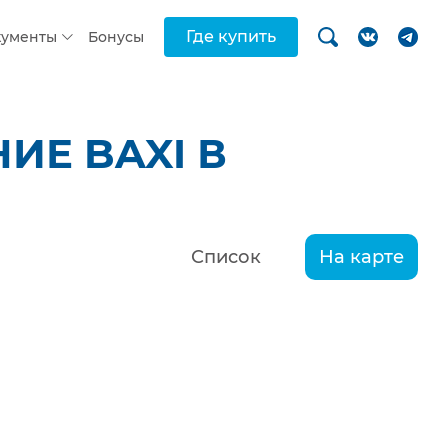
Где купить
кументы
Бонусы
ИЕ BAXI В
Список
На карте