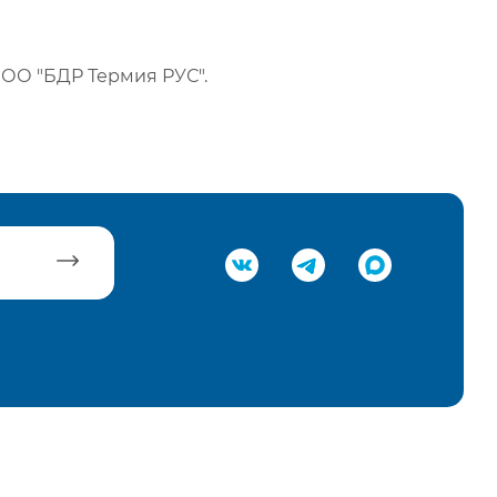
ОО "БДР Термия РУС".