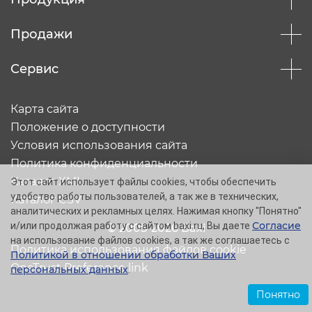
Продажи
Сервис
Карта сайта
Положение о доступности
Условия использования сайта
Политика конфиденциальности
Каталог XML
Этот сайт использует файлы cookies, чтобы обеспечить
удобство работы пользователей, а так же в технических,
Каталог CSV
аналитических и рекламных целях. Нажимая кнопку "Понятно"
Согласие
и/или продолжая работу с сайтом baxi.ru, Вы даете
© 2005-2026 Baxi
на использование файлов cookies, а так же соглашаетесь с
Политика использования файлов cookie
Политикой в отношении обработки Ваших
OneTrust Preference link
персональных данных
.
Понятно