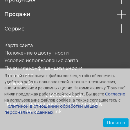
Продажи
Сервис
Карта сайта
Положение о доступности
Условия использования сайта
Политика конфиденциальности
Каталог XML
Этот сайт использует файлы cookies, чтобы обеспечить
удобство работы пользователей, а так же в технических,
Каталог CSV
аналитических и рекламных целях. Нажимая кнопку "Понятно"
Согласие
и/или продолжая работу с сайтом baxi.ru, Вы даете
© 2005-2026 Baxi
на использование файлов cookies, а так же соглашаетесь с
Политика использования файлов cookie
Политикой в отношении обработки Ваших
OneTrust Preference link
персональных данных
.
Понятно