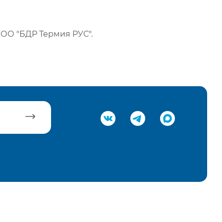
ОО "БДР Термия РУС".