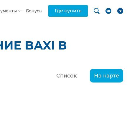
Где купить
кументы
Бонусы
ИЕ BAXI В
Список
На карте