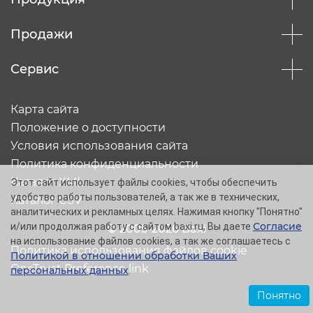
Продажи
Сервис
Карта сайта
Положение о доступности
Условия использования сайта
Политика конфиденциальности
Каталог XML
Этот сайт использует файлы cookies, чтобы обеспечить
удобство работы пользователей, а так же в технических,
Каталог CSV
аналитических и рекламных целях. Нажимая кнопку "Понятно"
Согласие
и/или продолжая работу с сайтом baxi.ru, Вы даете
© 2005-2026 Baxi
на использование файлов cookies, а так же соглашаетесь с
Политика использования файлов cookie
Политикой в отношении обработки Ваших
OneTrust Preference link
персональных данных
.
Понятно