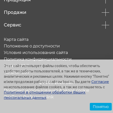
Продажи
Сервис
Карта сайта
Положение о доступности
Условия использования сайта
Политика конфиденциальности
Каталог XML
Этот сайт использует файлы cookies, чтобы обеспечить
удобство работы пользователей, а так же в технических,
Каталог CSV
аналитических и рекламных целях. Нажимая кнопку "Понятно"
Согласие
и/или продолжая работу с сайтом baxi.ru, Вы даете
© 2005-2026 Baxi
на использование файлов cookies, а так же соглашаетесь с
Политика использования файлов cookie
Политикой в отношении обработки Ваших
OneTrust Preference link
персональных данных
.
Понятно