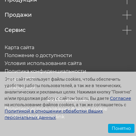
Продажи
Сервис
Карта сайта
Положение о доступности
Условия использования сайта
Политика конфиденциальности
Каталог XML
Этот сайт использует файлы cookies, чтобы обеспечить
удобство работы пользователей, а так же в технических,
Каталог CSV
аналитических и рекламных целях. Нажимая кнопку "Понятно"
Согласие
и/или продолжая работу с сайтом baxi.ru, Вы даете
© 2005-2026 Baxi
на использование файлов cookies, а так же соглашаетесь с
Политика использования файлов cookie
Политикой в отношении обработки Ваших
OneTrust Preference link
персональных данных
.
Понятно