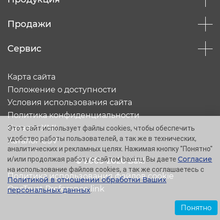
Продажи
Сервис
Карта сайта
Положение о доступности
Условия использования сайта
Политика конфиденциальности
Каталог XML
Этот сайт использует файлы cookies, чтобы обеспечить
удобство работы пользователей, а так же в технических,
Каталог CSV
аналитических и рекламных целях. Нажимая кнопку "Понятно"
Согласие
и/или продолжая работу с сайтом baxi.ru, Вы даете
© 2005-2026 Baxi
на использование файлов cookies, а так же соглашаетесь с
Политика использования файлов cookie
Политикой в отношении обработки Ваших
OneTrust Preference link
персональных данных
.
Понятно