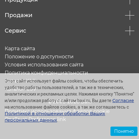
Продажи
Сервис
Карта сайта
Положение о доступности
Условия использования сайта
Политика конфиденциальности
Каталог XML
Этот сайт использует файлы cookies, чтобы обеспечить
удобство работы пользователей, а так же в технических,
Каталог CSV
аналитических и рекламных целях. Нажимая кнопку "Понятно"
Согласие
и/или продолжая работу с сайтом baxi.ru, Вы даете
© 2005-2026 Baxi
на использование файлов cookies, а так же соглашаетесь с
Политика использования файлов cookie
Политикой в отношении обработки Ваших
OneTrust Preference link
персональных данных
.
Понятно