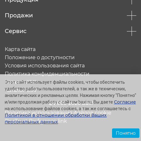
Продажи
Сервис
Карта сайта
Положение о доступности
Условия использования сайта
Политика конфиденциальности
Каталог XML
Этот сайт использует файлы cookies, чтобы обеспечить
удобство работы пользователей, а так же в технических,
Каталог CSV
аналитических и рекламных целях. Нажимая кнопку "Понятно"
Согласие
и/или продолжая работу с сайтом baxi.ru, Вы даете
© 2005-2026 Baxi
на использование файлов cookies, а так же соглашаетесь с
Политика использования файлов cookie
Политикой в отношении обработки Ваших
OneTrust Preference link
персональных данных
.
Понятно