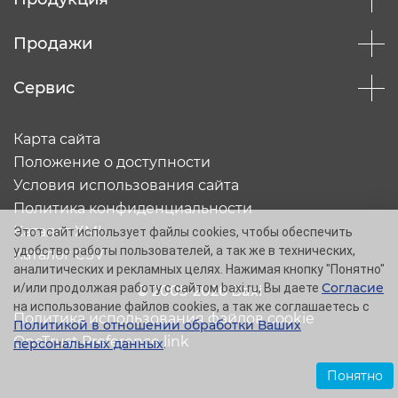
Продажи
Сервис
Карта сайта
Положение о доступности
Условия использования сайта
Политика конфиденциальности
Каталог XML
Этот сайт использует файлы cookies, чтобы обеспечить
удобство работы пользователей, а так же в технических,
Каталог CSV
аналитических и рекламных целях. Нажимая кнопку "Понятно"
Согласие
и/или продолжая работу с сайтом baxi.ru, Вы даете
© 2005-2026 Baxi
на использование файлов cookies, а так же соглашаетесь с
Политика использования файлов cookie
Политикой в отношении обработки Ваших
OneTrust Preference link
персональных данных
.
Понятно