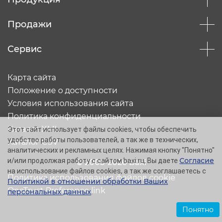
Продажи
Сервис
Карта сайта
Положение о доступности
Условия использования сайта
Политика конфиденциальности
Каталог XML
Этот сайт использует файлы cookies, чтобы обеспечить
удобство работы пользователей, а так же в технических,
Каталог CSV
аналитических и рекламных целях. Нажимая кнопку "Понятно"
Согласие
и/или продолжая работу с сайтом baxi.ru, Вы даете
© 2005-2026 Baxi
на использование файлов cookies, а так же соглашаетесь с
Политика использования файлов cookie
Политикой в отношении обработки Ваших
OneTrust Preference link
персональных данных
.
Понятно