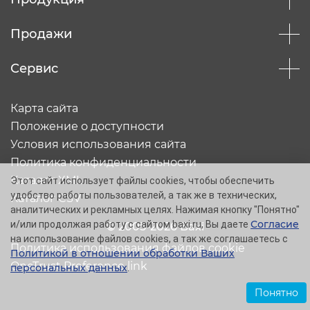
Продажи
Сервис
Карта сайта
Положение о доступности
Условия использования сайта
Политика конфиденциальности
Каталог XML
Этот сайт использует файлы cookies, чтобы обеспечить
удобство работы пользователей, а так же в технических,
Каталог CSV
аналитических и рекламных целях. Нажимая кнопку "Понятно"
Согласие
и/или продолжая работу с сайтом baxi.ru, Вы даете
© 2005-2026 Baxi
на использование файлов cookies, а так же соглашаетесь с
Политика использования файлов cookie
Политикой в отношении обработки Ваших
OneTrust Preference link
персональных данных
.
Понятно