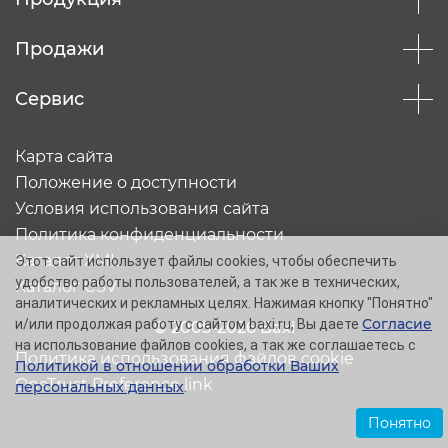
Продажи
Сервис
Карта сайта
Положение о доступности
Условия использования сайта
Политика конфиденциальности
Каталог XML
Этот сайт использует файлы cookies, чтобы обеспечить
удобство работы пользователей, а так же в технических,
Каталог CSV
аналитических и рекламных целях. Нажимая кнопку "Понятно"
Согласие
и/или продолжая работу с сайтом baxi.ru, Вы даете
© 2005-2026 Baxi
на использование файлов cookies, а так же соглашаетесь с
Политика использования файлов cookie
Политикой в отношении обработки Ваших
OneTrust Preference link
персональных данных
.
Понятно