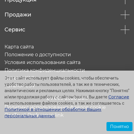
Продажи
Сервис
Карта сайта
Положение о доступности
Условия использования сайта
Политика конфиденциальности
Каталог XML
Этот сайт использует файлы cookies, чтобы обеспечить
удобство работы пользователей, а так же в технических,
Каталог CSV
аналитических и рекламных целях. Нажимая кнопку "Понятно"
Согласие
и/или продолжая работу с сайтом baxi.ru, Вы даете
© 2005-2026 Baxi
на использование файлов cookies, а так же соглашаетесь с
Политика использования файлов cookie
Политикой в отношении обработки Ваших
OneTrust Preference link
персональных данных
.
Понятно