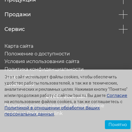
Продажи
Сервис
Карта сайта
Положение о доступности
Условия использования сайта
Политика конфиденциальности
Каталог XML
Этот сайт использует файлы cookies, чтобы обеспечить
удобство работы пользователей, а так же в технических,
Каталог CSV
аналитических и рекламных целях. Нажимая кнопку "Понятно"
Согласие
и/или продолжая работу с сайтом baxi.ru, Вы даете
© 2005-2026 Baxi
на использование файлов cookies, а так же соглашаетесь с
Политика использования файлов cookie
Политикой в отношении обработки Ваших
OneTrust Preference link
персональных данных
.
Понятно