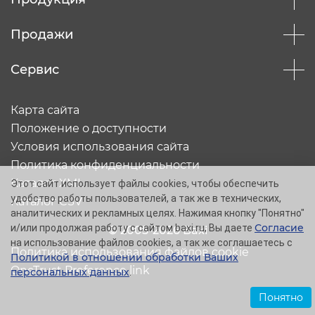
Продажи
Сервис
Карта сайта
Положение о доступности
Условия использования сайта
Политика конфиденциальности
Каталог XML
Этот сайт использует файлы cookies, чтобы обеспечить
удобство работы пользователей, а так же в технических,
Каталог CSV
аналитических и рекламных целях. Нажимая кнопку "Понятно"
Согласие
и/или продолжая работу с сайтом baxi.ru, Вы даете
© 2005-2026 Baxi
на использование файлов cookies, а так же соглашаетесь с
Политика использования файлов cookie
Политикой в отношении обработки Ваших
OneTrust Preference link
персональных данных
.
Понятно