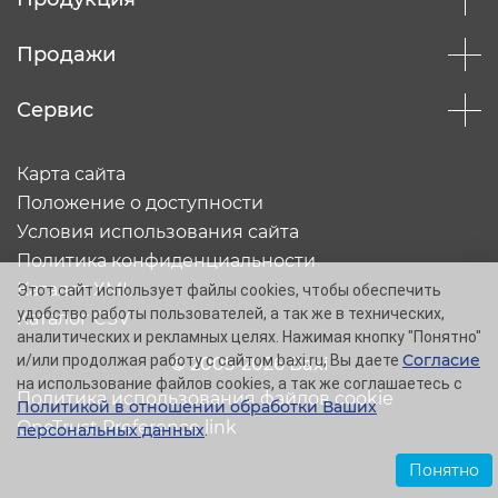
Продажи
Сервис
Карта сайта
Положение о доступности
Условия использования сайта
Политика конфиденциальности
Каталог XML
Этот сайт использует файлы cookies, чтобы обеспечить
удобство работы пользователей, а так же в технических,
Каталог CSV
аналитических и рекламных целях. Нажимая кнопку "Понятно"
Согласие
и/или продолжая работу с сайтом baxi.ru, Вы даете
© 2005-2026 Baxi
на использование файлов cookies, а так же соглашаетесь с
Политика использования файлов cookie
Политикой в отношении обработки Ваших
OneTrust Preference link
персональных данных
.
Понятно