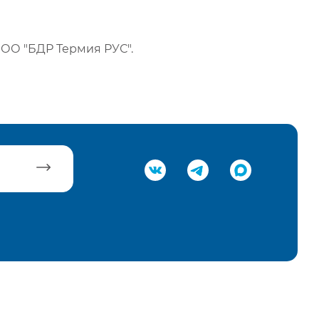
ОО "БДР Термия РУС".