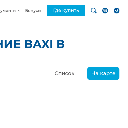
Где купить
кументы
Бонусы
ИЕ BAXI В
Список
На карте