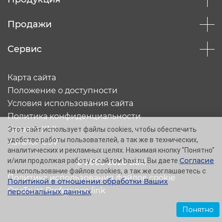
Продажи
Сервис
Карта сайта
Положение о доступности
Условия использования сайта
Политика конфиденциальности
Каталог XML
Этот сайт использует файлы cookies, чтобы обеспечить
удобство работы пользователей, а так же в технических,
Каталог CSV
аналитических и рекламных целях. Нажимая кнопку "Понятно"
Согласие
и/или продолжая работу с сайтом baxi.ru, Вы даете
© 2005-2026 Baxi
на использование файлов cookies, а так же соглашаетесь с
Политика использования файлов cookie
Политикой в отношении обработки Ваших
OneTrust Preference link
персональных данных
.
Понятно