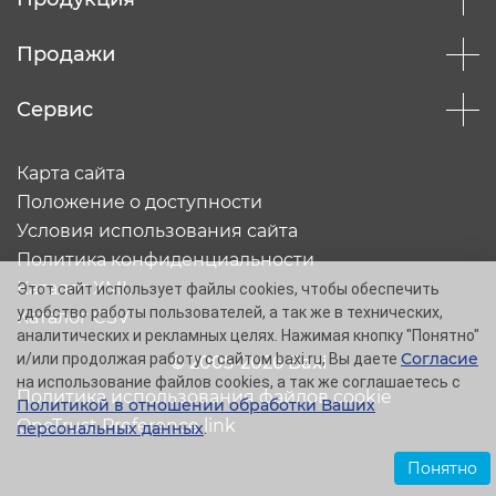
Продажи
Сервис
Карта сайта
Положение о доступности
Условия использования сайта
Политика конфиденциальности
Каталог XML
Этот сайт использует файлы cookies, чтобы обеспечить
удобство работы пользователей, а так же в технических,
Каталог CSV
аналитических и рекламных целях. Нажимая кнопку "Понятно"
Согласие
и/или продолжая работу с сайтом baxi.ru, Вы даете
© 2005-2026 Baxi
на использование файлов cookies, а так же соглашаетесь с
Политика использования файлов cookie
Политикой в отношении обработки Ваших
OneTrust Preference link
персональных данных
.
Понятно