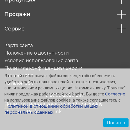
Продажи
Сервис
Карта сайта
Положение о доступности
Условия использования сайта
Политика конфиденциальности
Каталог XML
Этот сайт использует файлы cookies, чтобы обеспечить
удобство работы пользователей, а так же в технических,
Каталог CSV
аналитических и рекламных целях. Нажимая кнопку "Понятно"
Согласие
и/или продолжая работу с сайтом baxi.ru, Вы даете
© 2005-2026 Baxi
на использование файлов cookies, а так же соглашаетесь с
Политика использования файлов cookie
Политикой в отношении обработки Ваших
OneTrust Preference link
персональных данных
.
Понятно