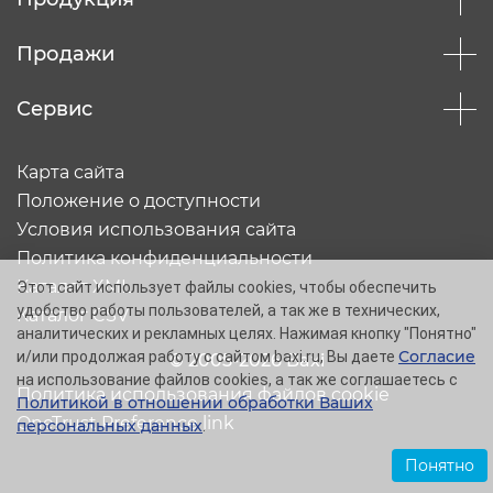
Продажи
Сервис
Карта сайта
Положение о доступности
Условия использования сайта
Политика конфиденциальности
Каталог XML
Этот сайт использует файлы cookies, чтобы обеспечить
удобство работы пользователей, а так же в технических,
Каталог CSV
аналитических и рекламных целях. Нажимая кнопку "Понятно"
Согласие
и/или продолжая работу с сайтом baxi.ru, Вы даете
© 2005-2026 Baxi
на использование файлов cookies, а так же соглашаетесь с
Политика использования файлов cookie
Политикой в отношении обработки Ваших
OneTrust Preference link
персональных данных
.
Понятно