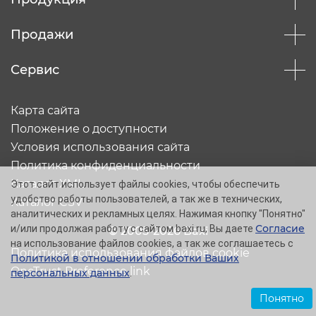
Продажи
Сервис
Карта сайта
Положение о доступности
Условия использования сайта
Политика конфиденциальности
Каталог XML
Этот сайт использует файлы cookies, чтобы обеспечить
удобство работы пользователей, а так же в технических,
Каталог CSV
аналитических и рекламных целях. Нажимая кнопку "Понятно"
Согласие
и/или продолжая работу с сайтом baxi.ru, Вы даете
© 2005-2026 Baxi
на использование файлов cookies, а так же соглашаетесь с
Политика использования файлов cookie
Политикой в отношении обработки Ваших
OneTrust Preference link
персональных данных
.
Понятно