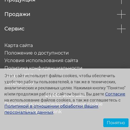
Продажи
Сервис
Карта сайта
Положение о доступности
Условия использования сайта
Политика конфиденциальности
Каталог XML
Этот сайт использует файлы cookies, чтобы обеспечить
удобство работы пользователей, а так же в технических,
Каталог CSV
аналитических и рекламных целях. Нажимая кнопку "Понятно"
Согласие
и/или продолжая работу с сайтом baxi.ru, Вы даете
© 2005-2026 Baxi
на использование файлов cookies, а так же соглашаетесь с
Политика использования файлов cookie
Политикой в отношении обработки Ваших
OneTrust Preference link
персональных данных
.
Понятно