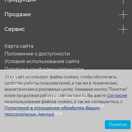
Продажи
Сервис
Карта сайта
Положение о доступности
Условия использования сайта
Политика конфиденциальности
Каталог XML
Этот сайт использует файлы cookies, чтобы обеспечить
удобство работы пользователей, а так же в технических,
Каталог CSV
аналитических и рекламных целях. Нажимая кнопку "Понятно"
Согласие
и/или продолжая работу с сайтом baxi.ru, Вы даете
© 2005-2026 Baxi
на использование файлов cookies, а так же соглашаетесь с
Политика использования файлов cookie
Политикой в отношении обработки Ваших
OneTrust Preference link
персональных данных
.
Понятно