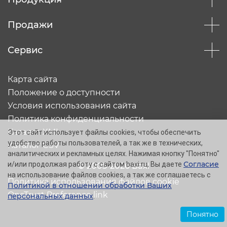
Продажи
Сервис
Карта сайта
Положение о доступности
Условия использования сайта
Политика конфиденциальности
Каталог XML
Этот сайт использует файлы cookies, чтобы обеспечить
удобство работы пользователей, а так же в технических,
Каталог CSV
аналитических и рекламных целях. Нажимая кнопку "Понятно"
Согласие
и/или продолжая работу с сайтом baxi.ru, Вы даете
© 2005-2026 Baxi
на использование файлов cookies, а так же соглашаетесь с
Политика использования файлов cookie
Политикой в отношении обработки Ваших
OneTrust Preference link
персональных данных
.
Понятно