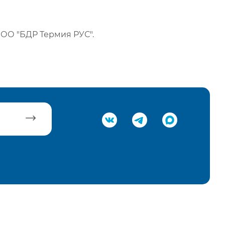
ОО "БДР Термия РУС".