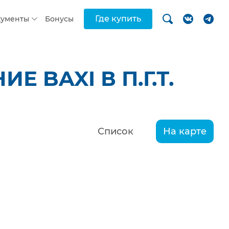
Где купить
кументы
Бонусы
BAXI В П.Г.Т.
Список
На карте