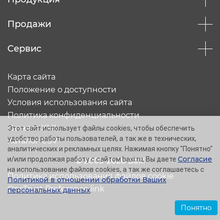
Продажи
Сервис
Карта сайта
Положение о доступности
Условия использования сайта
Политика конфиденциальности
Каталог XML
Этот сайт использует файлы cookies, чтобы обеспечить
удобство работы пользователей, а так же в технических,
Каталог CSV
аналитических и рекламных целях. Нажимая кнопку "Понятно"
Согласие
и/или продолжая работу с сайтом baxi.ru, Вы даете
© 2005-2026 Baxi
на использование файлов cookies, а так же соглашаетесь с
Политика использования файлов cookie
Политикой в отношении обработки Ваших
OneTrust Preference link
персональных данных
.
Понятно