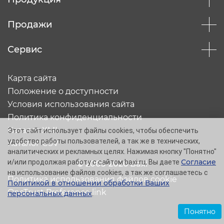
Продажи
Сервис
Карта сайта
Положение о доступности
Условия использования сайта
Политика конфиденциальности
Каталог XML
Этот сайт использует файлы cookies, чтобы обеспечить
удобство работы пользователей, а так же в технических,
Каталог CSV
аналитических и рекламных целях. Нажимая кнопку "Понятно"
Согласие
и/или продолжая работу с сайтом baxi.ru, Вы даете
© 2005-2026 Baxi
на использование файлов cookies, а так же соглашаетесь с
Политика использования файлов cookie
Политикой в отношении обработки Ваших
OneTrust Preference link
персональных данных
.
Понятно