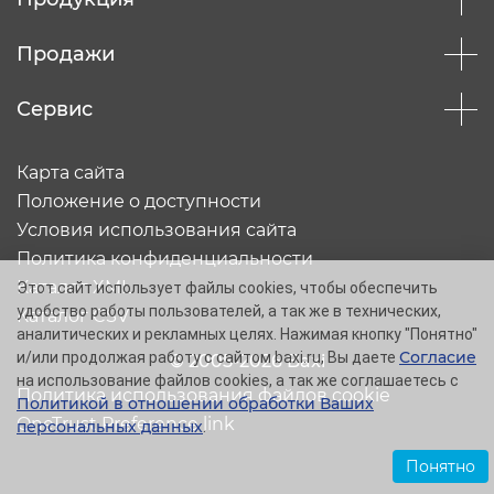
Продажи
Сервис
Карта сайта
Положение о доступности
Условия использования сайта
Политика конфиденциальности
Каталог XML
Этот сайт использует файлы cookies, чтобы обеспечить
удобство работы пользователей, а так же в технических,
Каталог CSV
аналитических и рекламных целях. Нажимая кнопку "Понятно"
Согласие
и/или продолжая работу с сайтом baxi.ru, Вы даете
© 2005-2026 Baxi
на использование файлов cookies, а так же соглашаетесь с
Политика использования файлов cookie
Политикой в отношении обработки Ваших
OneTrust Preference link
персональных данных
.
Понятно