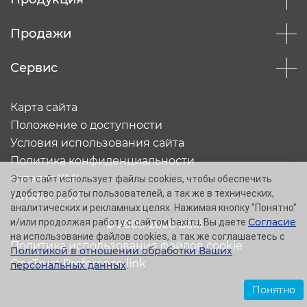
Продажи
Сервис
Карта сайта
Положение о доступности
Условия использования сайта
Политика конфиденциальности
Каталог XML
Этот сайт использует файлы cookies, чтобы обеспечить
удобство работы пользователей, а так же в технических,
Каталог CSV
аналитических и рекламных целях. Нажимая кнопку "Понятно"
Согласие
и/или продолжая работу с сайтом baxi.ru, Вы даете
© 2005-2026 Baxi
на использование файлов cookies, а так же соглашаетесь с
Политика использования файлов cookie
Политикой в отношении обработки Ваших
OneTrust Preference link
персональных данных
.
Понятно