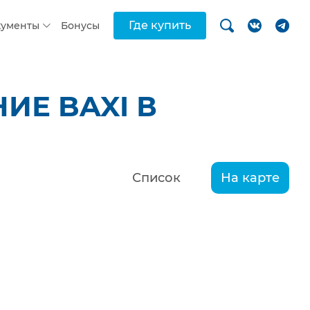
Где купить
кументы
Бонусы
ИЕ BAXI В
Список
На карте