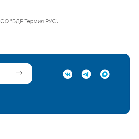
ОО "БДР Термия РУС".