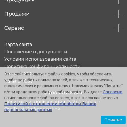
Продажи
Сервис
Карта сайта
Положение о доступности
Условия использования сайта
Политика конфиденциальности
Каталог XML
Этот сайт использует файлы cookies, чтобы обеспечить
удобство работы пользователей, а так же в технических,
Каталог CSV
аналитических и рекламных целях. Нажимая кнопку "Понятно"
Согласие
и/или продолжая работу с сайтом baxi.ru, Вы даете
© 2005-2026 Baxi
на использование файлов cookies, а так же соглашаетесь с
Политика использования файлов cookie
Политикой в отношении обработки Ваших
OneTrust Preference link
персональных данных
.
Понятно