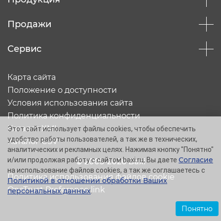
Продажи
Сервис
Карта сайта
Положение о доступности
Условия использования сайта
Политика конфиденциальности
Каталог XML
Этот сайт использует файлы cookies, чтобы обеспечить
удобство работы пользователей, а так же в технических,
Каталог CSV
аналитических и рекламных целях. Нажимая кнопку "Понятно"
Согласие
и/или продолжая работу с сайтом baxi.ru, Вы даете
© 2005-2026 Baxi
на использование файлов cookies, а так же соглашаетесь с
Политика использования файлов cookie
Политикой в отношении обработки Ваших
OneTrust Preference link
персональных данных
.
Понятно