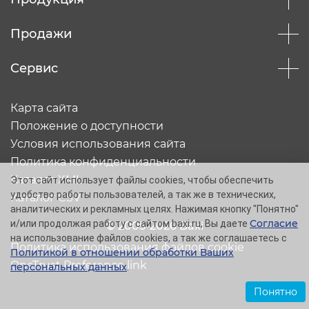
Продажи
Сервис
Карта сайта
Положение о доступности
Условия использования сайта
Политика конфиденциальности
Каталог XML
Этот сайт использует файлы cookies, чтобы обеспечить
удобство работы пользователей, а так же в технических,
Каталог CSV
аналитических и рекламных целях. Нажимая кнопку "Понятно"
Согласие
и/или продолжая работу с сайтом baxi.ru, Вы даете
© 2005-2026 Baxi
на использование файлов cookies, а так же соглашаетесь с
Политика использования файлов cookie
Политикой в отношении обработки Ваших
OneTrust Preference link
персональных данных
.
Понятно