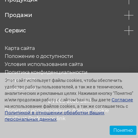
Продажи
Сервис
Карта сайта
Положение о доступности
Условия использования сайта
Политика конфиденциальности
Каталог XML
Этот сайт использует файлы cookies, чтобы обеспечить
удобство работы пользователей, а так же в технических,
Каталог CSV
аналитических и рекламных целях. Нажимая кнопку "Понятно"
Согласие
и/или продолжая работу с сайтом baxi.ru, Вы даете
© 2005-2026 Baxi
на использование файлов cookies, а так же соглашаетесь с
Политика использования файлов cookie
Политикой в отношении обработки Ваших
OneTrust Preference link
персональных данных
.
Понятно