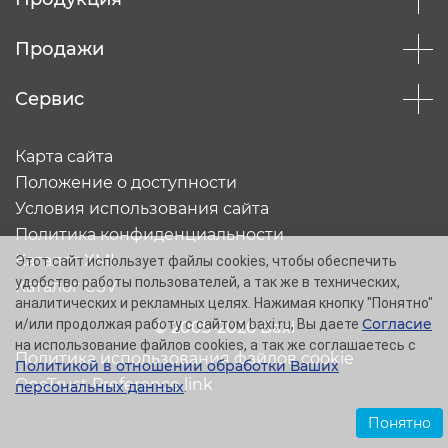
Продажи
Сервис
Карта сайта
Положение о доступности
Условия использования сайта
Политика конфиденциальности
Каталог XML
Этот сайт использует файлы cookies, чтобы обеспечить
удобство работы пользователей, а так же в технических,
Каталог CSV
аналитических и рекламных целях. Нажимая кнопку "Понятно"
Согласие
и/или продолжая работу с сайтом baxi.ru, Вы даете
© 2005-2026 Baxi
на использование файлов cookies, а так же соглашаетесь с
Политика использования файлов cookie
Политикой в отношении обработки Ваших
OneTrust Preference link
персональных данных
.
Понятно