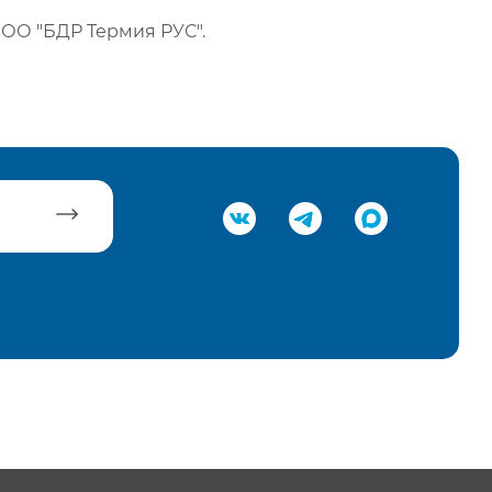
ОО "БДР Термия РУС".
равить