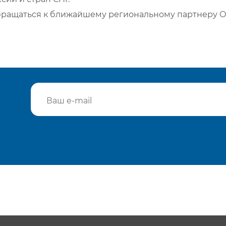
бращаться к ближайшему региональному партнеру О
Подтвердить e-mail
Отп