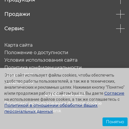
Продажи
Сервис
Карта сайта
Положение о доступности
Условия использования сайта
Политика конфиденциальности
Каталог XML
Этот сайт использует файлы cookies, чтобы обеспечить
удобство работы пользователей, а так же в технических,
Каталог CSV
аналитических и рекламных целях. Нажимая кнопку "Понятно"
Согласие
и/или продолжая работу с сайтом baxi.ru, Вы даете
© 2005-2026 Baxi
на использование файлов cookies, а так же соглашаетесь с
Политика использования файлов cookie
Политикой в отношении обработки Ваших
OneTrust Preference link
персональных данных
.
Понятно